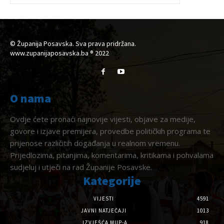
© Županija Posavska. Sva prava pridržana.
www.zupanijaposavska.ba ® 2022
O nama
Ovdje ćete pronaći najnovije vijesti, objave za medije,
govore i izjave premijera, provedbe političkih programa te
prijenose različitih događanja u realnom vremenu.
Prijedlozima, pitanjima, komentarima, kritikama i pohvalama
sudjeluj i utječi na rad Županije Posavske.
Kategorije
VIJESTI
4591
JAVNI NATJEČAJI
1013
IZVJEŠĆA MUP-A
918