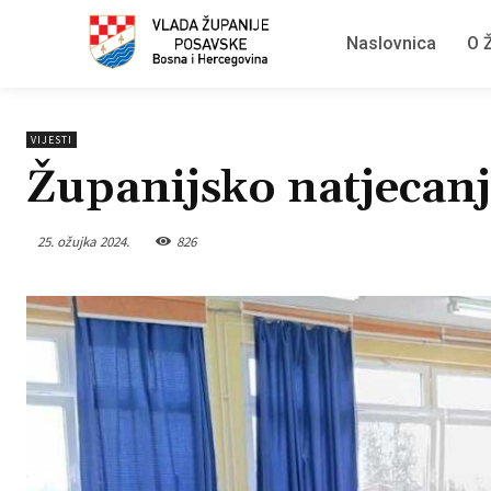
Naslovnica
O Ž
VIJESTI
Županijsko natjecanj
25. ožujka 2024.
826