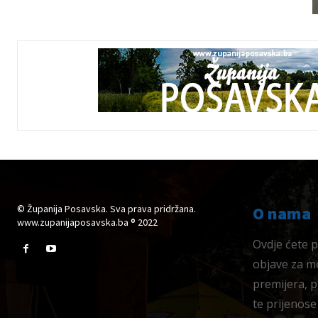
© Županija Posavska. Sva prava pridržana.
O nama
www.zupanijaposavska.ba ® 2022
Ovdje ćete pr
objave za me
premijera, 
te prijenose