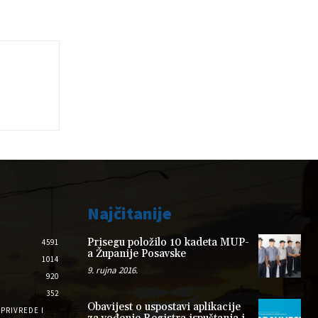
Najčitanije
Prisegu položilo 10 kadeta MUP-
4591
a Županije Posavske
1014
9. rujna 2016.
920
352
Obavijest o uspostavi aplikacije
PRIVREDE I