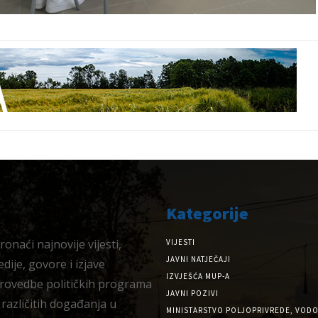
Kategorije
onaći najnovije vijesti,
VIJESTI
JAVNI NATJEČAJI
dije, govore i izjave
IZVJEŠĆA MUP-A
provedbe političkih programa
JAVNI POZIVI
 različitih događanja u
MINISTARSTVO POLJOPRIVREDE, VODO