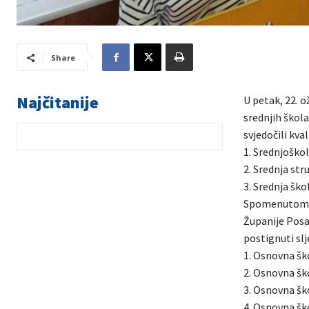
Share
Najčitanije
U petak, 22. o
srednjih škola
svjedočili kva
1. Srednjoškol
2. Srednja str
3. Srednja ško
Spomenutom na
Županije Posa
postignuti slj
1. Osnovna ško
2. Osnovna šk
3. Osnovna šk
4. Osnovna šk