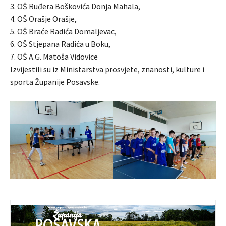
3. OŠ Ruđera Boškovića Donja Mahala,
4. OŠ Orašje Orašje,
5. OŠ Braće Radića Domaljevac,
6. OŠ Stjepana Radića u Boku,
7. OŠ A.G. Matoša Vidovice
Izvijestili su iz Ministarstva prosvjete, znanosti, kulture i
sporta Županije Posavske.