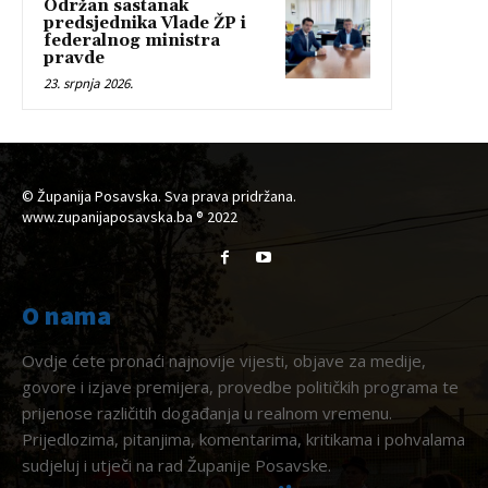
Održan sastanak
predsjednika Vlade ŽP i
federalnog ministra
pravde
23. srpnja 2026.
© Županija Posavska. Sva prava pridržana.
www.zupanijaposavska.ba ® 2022
O nama
Ovdje ćete pronaći najnovije vijesti, objave za medije,
govore i izjave premijera, provedbe političkih programa te
prijenose različitih događanja u realnom vremenu.
Prijedlozima, pitanjima, komentarima, kritikama i pohvalama
sudjeluj i utječi na rad Županije Posavske.