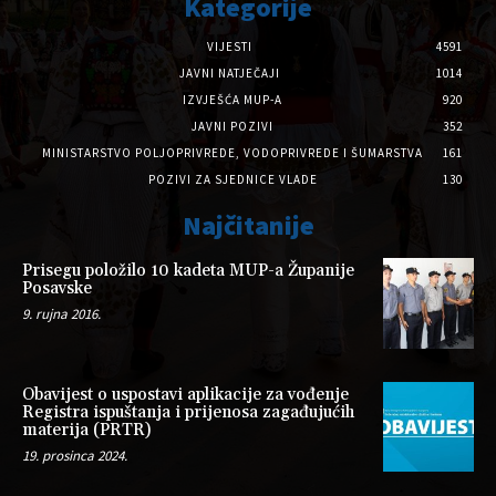
Kategorije
VIJESTI
4591
JAVNI NATJEČAJI
1014
IZVJEŠĆA MUP-A
920
JAVNI POZIVI
352
MINISTARSTVO POLJOPRIVREDE, VODOPRIVREDE I ŠUMARSTVA
161
POZIVI ZA SJEDNICE VLADE
130
Najčitanije
Prisegu položilo 10 kadeta MUP-a Županije
Posavske
9. rujna 2016.
Obavijest o uspostavi aplikacije za vođenje
Registra ispuštanja i prijenosa zagađujućih
materija (PRTR)
19. prosinca 2024.