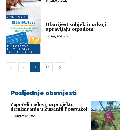
5. ožujka 2021.
JAVNI POZIVI
Obavijest subjektima koji
upravljaju otpadom
18. veljače 2021.
MINISTARSTVO
PROMETA, VEZA I
ZAŠTITE OKOLIŠA
8
9
10
Posljednje obavijesti
Započeli radovi na projektu
deminiranja u Županiji Posavskoj
3. kolovoza 2026.