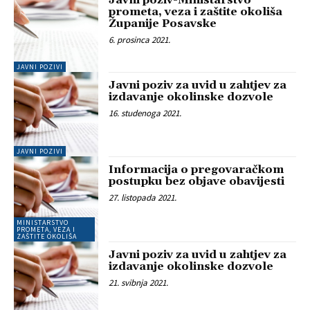
Javni poziv-Ministarstvo
prometa, veza i zaštite okoliša
Županije Posavske
6. prosinca 2021.
JAVNI POZIVI
Javni poziv za uvid u zahtjev za
izdavanje okolinske dozvole
16. studenoga 2021.
JAVNI POZIVI
Informacija o pregovaračkom
postupku bez objave obavijesti
27. listopada 2021.
MINISTARSTVO
PROMETA, VEZA I
ZAŠTITE OKOLIŠA
Javni poziv za uvid u zahtjev za
izdavanje okolinske dozvole
21. svibnja 2021.