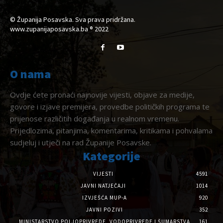
© Županija Posavska. Sva prava pridržana.
www.zupanijaposavska.ba ® 2022
O nama
Ovdje ćete pronaći najnovije vijesti, objave za medije,
govore i izjave premijera, provedbe političkih programa te
prijenose različitih događanja u realnom vremenu.
Prijedlozima, pitanjima, komentarima, kritikama i pohvalama
sudjeluj i utječi na rad Županije Posavske.
Kategorije
VIJESTI
4591
JAVNI NATJEČAJI
1014
IZVJEŠĆA MUP-A
920
JAVNI POZIVI
352
MINISTARSTVO POLJOPRIVREDE, VODOPRIVREDE I ŠUMARSTVA
161