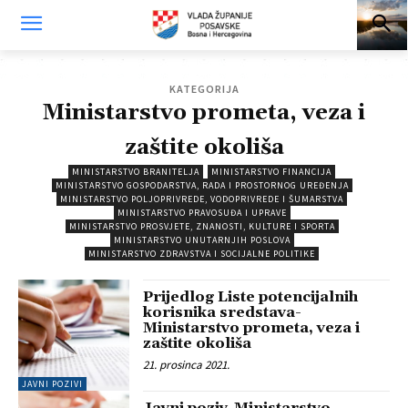
KATEGORIJA
Ministarstvo prometa, veza i
zaštite okoliša
MINISTARSTVO BRANITELJA
MINISTARSTVO FINANCIJA
MINISTARSTVO GOSPODARSTVA, RADA I PROSTORNOG UREĐENJA
MINISTARSTVO POLJOPRIVREDE, VODOPRIVREDE I ŠUMARSTVA
MINISTARSTVO PRAVOSUĐA I UPRAVE
MINISTARSTVO PROSVJETE, ZNANOSTI, KULTURE I SPORTA
MINISTARSTVO UNUTARNJIH POSLOVA
MINISTARSTVO ZDRAVSTVA I SOCIJALNE POLITIKE
Prijedlog Liste potencijalnih
korisnika sredstava-
Ministarstvo prometa, veza i
zaštite okoliša
21. prosinca 2021.
JAVNI POZIVI