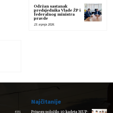
Održan sastanak
predsjednika Vlade ŽP i
federalnog ministra
pravde
23. srpnja 2026.
Najčitanije
Prisegu položilo 10 kadeta MUP-
4591