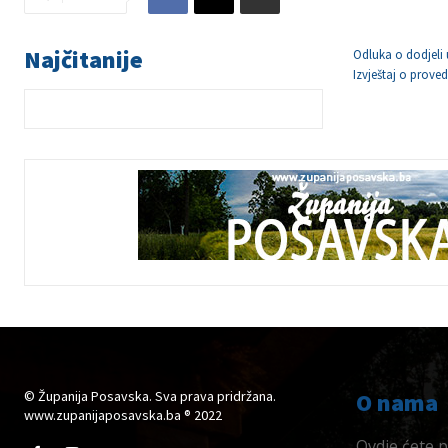
Najčitanije
Odluka o dodjeli
Izvještaj o prov
© Županija Posavska. Sva prava pridržana.
O nama
www.zupanijaposavska.ba ® 2022
Ovdje ćete pr