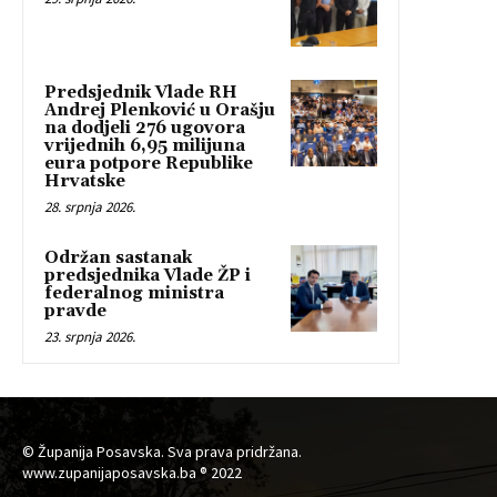
Predsjednik Vlade RH
Andrej Plenković u Orašju
na dodjeli 276 ugovora
vrijednih 6,95 milijuna
eura potpore Republike
Hrvatske
28. srpnja 2026.
Održan sastanak
predsjednika Vlade ŽP i
federalnog ministra
pravde
23. srpnja 2026.
© Županija Posavska. Sva prava pridržana.
www.zupanijaposavska.ba ® 2022