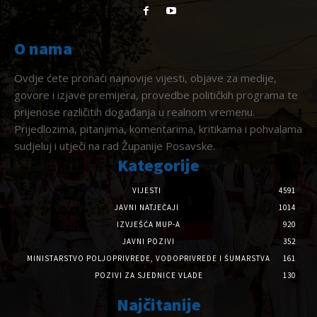
O nama
Ovdje ćete pronaći najnovije vijesti, objave za medije,
govore i izjave premijera, provedbe političkih programa te
prijenose različitih događanja u realnom vremenu.
Prijedlozima, pitanjima, komentarima, kritikama i pohvalama
sudjeluj i utječi na rad Županije Posavske.
Kategorije
VIJESTI
4591
JAVNI NATJEČAJI
1014
IZVJEŠĆA MUP-A
920
JAVNI POZIVI
352
MINISTARSTVO POLJOPRIVREDE, VODOPRIVREDE I ŠUMARSTVA
161
POZIVI ZA SJEDNICE VLADE
130
Najčitanije