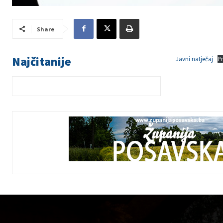
Share
Najčitanije
Javni natječaj
P