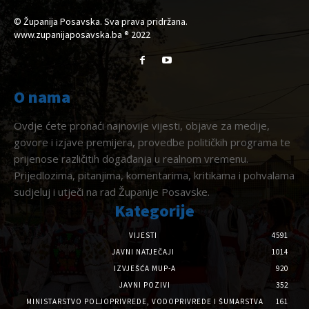
© Županija Posavska. Sva prava pridržana.
www.zupanijaposavska.ba ® 2022
O nama
Ovdje ćete pronaći najnovije vijesti, objave za medije,
govore i izjave premijera, provedbe političkih programa te
prijenose različitih događanja u realnom vremenu.
Prijedlozima, pitanjima, komentarima, kritikama i pohvalama
sudjeluj i utječi na rad Županije Posavske.
Kategorije
VIJESTI
4591
JAVNI NATJEČAJI
1014
IZVJEŠĆA MUP-A
920
JAVNI POZIVI
352
MINISTARSTVO POLJOPRIVREDE, VODOPRIVREDE I ŠUMARSTVA
161