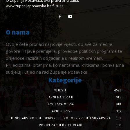
© Županija Posavska. Sva prava pridržana.
www.zupanijaposavska.ba ® 2022
O nama
Ovdje ćete pronaći najnovije vijesti, objave za medije,
govore i izjave premijera, provedbe političkih programa te
prijenose različitih događanja u realnom vremenu.
Prijedlozima, pitanjima, komentarima, kritikama i pohvalama
sudjeluj i utječi na rad Županije Posavske.
Kategorije
VIJESTI
4591
JAVNI NATJEČAJI
1013
IZVJEŠĆA MUP-A
918
JAVNI POZIVI
352
MINISTARSTVO POLJOPRIVREDE, VODOPRIVREDE I ŠUMARSTVA
161
POZIVI ZA SJEDNICE VLADE
130