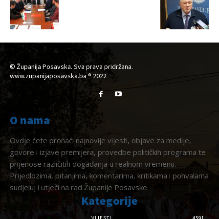
© Županija Posavska. Sva prava pridržana.
www.zupanijaposavska.ba ® 2022
O nama
Ovdje ćete pronaći najnovije vijesti, objave za medije,
govore i izjave premijera, provedbe političkih programa te
prijenose različitih događanja u realnom vremenu.
Prijedlozima, pitanjima, komentarima, kritikama i pohvalama
sudjeluj i utječi na rad Županije Posavske.
Kategorije
VIJESTI
4591