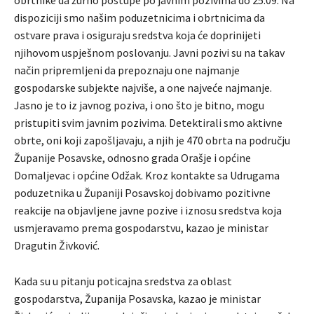
obrtnike da žurno postupe po javnim pozivima do 25.09. Na
dispoziciji smo našim poduzetnicima i obrtnicima da
ostvare prava i osiguraju sredstva koja će doprinijeti
njihovom uspješnom poslovanju. Javni pozivi su na takav
način pripremljeni da prepoznaju one najmanje
gospodarske subjekte najviše, a one najveće najmanje.
Jasno je to iz javnog poziva, i ono što je bitno, mogu
pristupiti svim javnim pozivima. Detektirali smo aktivne
obrte, oni koji zapošljavaju, a njih je 470 obrta na području
Županije Posavske, odnosno grada Orašje i općine
Domaljevac i općine Odžak. Kroz kontakte sa Udrugama
poduzetnika u Županiji Posavskoj dobivamo pozitivne
reakcije na objavljene javne pozive i iznosu sredstva koja
usmjeravamo prema gospodarstvu, kazao je ministar
Dragutin Živković.
Kada su u pitanju poticajna sredstva za oblast
gospodarstva, Županija Posavska, kazao je ministar