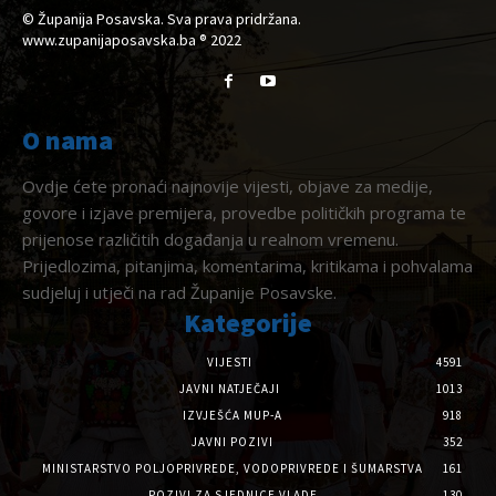
© Županija Posavska. Sva prava pridržana.
www.zupanijaposavska.ba ® 2022
O nama
Ovdje ćete pronaći najnovije vijesti, objave za medije,
govore i izjave premijera, provedbe političkih programa te
prijenose različitih događanja u realnom vremenu.
Prijedlozima, pitanjima, komentarima, kritikama i pohvalama
sudjeluj i utječi na rad Županije Posavske.
Kategorije
VIJESTI
4591
JAVNI NATJEČAJI
1013
IZVJEŠĆA MUP-A
918
JAVNI POZIVI
352
MINISTARSTVO POLJOPRIVREDE, VODOPRIVREDE I ŠUMARSTVA
161
POZIVI ZA SJEDNICE VLADE
130