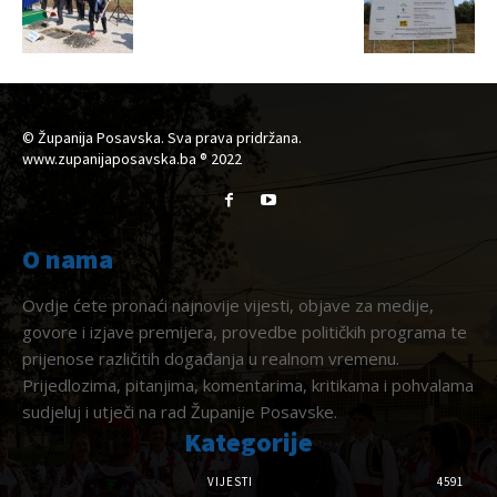
© Županija Posavska. Sva prava pridržana.
www.zupanijaposavska.ba ® 2022
O nama
Ovdje ćete pronaći najnovije vijesti, objave za medije,
govore i izjave premijera, provedbe političkih programa te
prijenose različitih događanja u realnom vremenu.
Prijedlozima, pitanjima, komentarima, kritikama i pohvalama
sudjeluj i utječi na rad Županije Posavske.
Kategorije
VIJESTI
4591