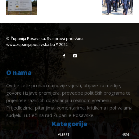
© Županija Posavska. Sva prava pridržana.
www.zupanijaposavska.ba ® 2022
O nama
Ovdje ćete pronaći najnovije vijesti, objave za medije,
govore i izjave premijera, provedbe političkih programa te
prijenose različitih događanja u realnom vremenu.
Prijedlozima, pitanjima, komentarima, kritikama i pohvalama
sudjeluj i utječi na rad Županije Posavske.
Kategorije
VIJESTI
4591