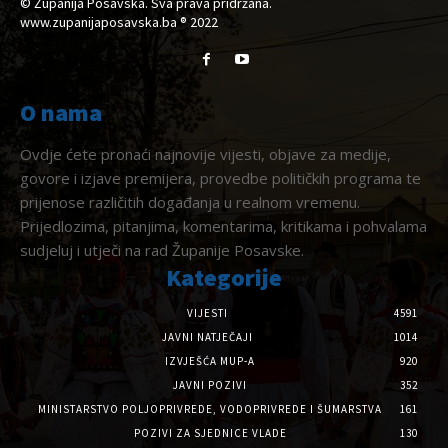
© Županija Posavska. Sva prava pridržana.
www.zupanijaposavska.ba ® 2022
O nama
Ovdje ćete pronaći najnovije vijesti, objave za medije,
govore i izjave premijera, provedbe političkih programa te
prijenose različitih događanja u realnom vremenu.
Prijedlozima, pitanjima, komentarima, kritikama i pohvalama
sudjeluj i utječi na rad Županije Posavske.
Kategorije
VIJESTI
4591
JAVNI NATJEČAJI
1014
IZVJEŠĆA MUP-A
920
JAVNI POZIVI
352
MINISTARSTVO POLJOPRIVREDE, VODOPRIVREDE I ŠUMARSTVA
161
POZIVI ZA SJEDNICE VLADE
130