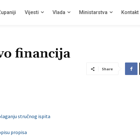
upaniji
Vijesti
Vlada
Ministarstva
Kontakt
vo financija
Share
olaganju stručnog ispita
opisu propisa