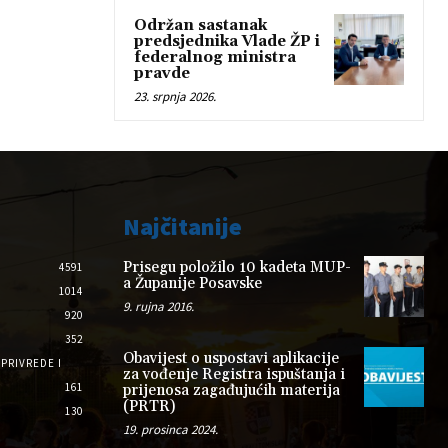
Održan sastanak
predsjednika Vlade ŽP i
federalnog ministra
pravde
23. srpnja 2026.
Najčitanije
Prisegu položilo 10 kadeta MUP-
4591
a Županije Posavske
1014
9. rujna 2016.
920
352
Obavijest o uspostavi aplikacije
PRIVREDE I
za vođenje Registra ispuštanja i
161
prijenosa zagađujućih materija
(PRTR)
130
19. prosinca 2024.