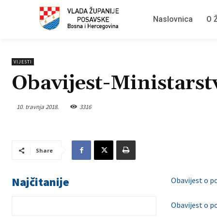
Naslovnica
O Ž
VIJESTI
Obavijest-Ministarst
10. travnja 2018.
3316
Share
Najčitanije
Obavijest o p
Obavijest o p