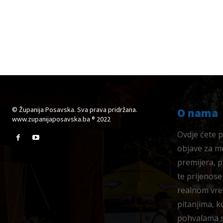
© Županija Posavska. Sva prava pridržana.
O nama
www.zupanijaposavska.ba ® 2022
Ovdje ćete pr
objave za me
premijera, 
te prijenose
realnom vre
pitanjima, k
pohvalama su