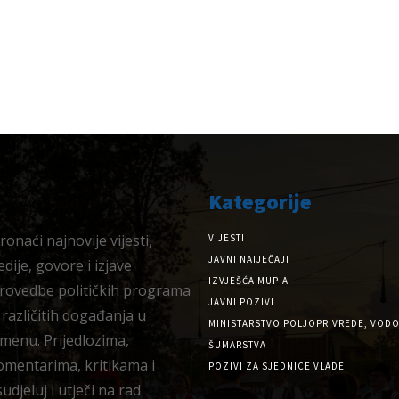
Kategorije
onaći najnovije vijesti,
VIJESTI
JAVNI NATJEČAJI
dije, govore i izjave
IZVJEŠĆA MUP-A
provedbe političkih programa
JAVNI POZIVI
 različitih događanja u
MINISTARSTVO POLJOPRIVREDE, VODO
menu. Prijedlozima,
ŠUMARSTVA
omentarima, kritikama i
POZIVI ZA SJEDNICE VLADE
djeluj i utječi na rad