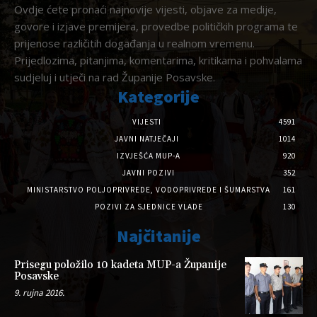
Ovdje ćete pronaći najnovije vijesti, objave za medije,
govore i izjave premijera, provedbe političkih programa te
prijenose različitih događanja u realnom vremenu.
Prijedlozima, pitanjima, komentarima, kritikama i pohvalama
sudjeluj i utječi na rad Županije Posavske.
Kategorije
VIJESTI
4591
JAVNI NATJEČAJI
1014
IZVJEŠĆA MUP-A
920
JAVNI POZIVI
352
MINISTARSTVO POLJOPRIVREDE, VODOPRIVREDE I ŠUMARSTVA
161
POZIVI ZA SJEDNICE VLADE
130
Najčitanije
Prisegu položilo 10 kadeta MUP-a Županije
Posavske
9. rujna 2016.