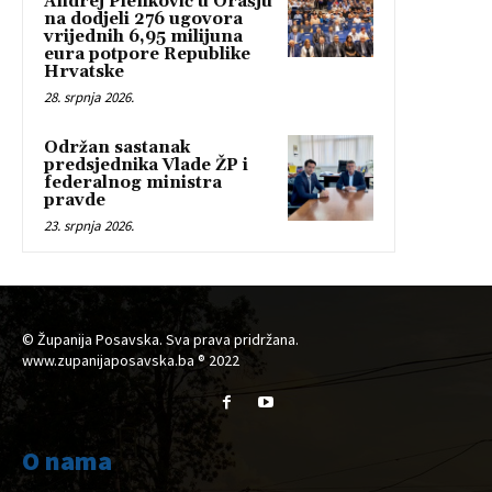
Andrej Plenković u Orašju
na dodjeli 276 ugovora
vrijednih 6,95 milijuna
eura potpore Republike
Hrvatske
28. srpnja 2026.
Održan sastanak
predsjednika Vlade ŽP i
federalnog ministra
pravde
23. srpnja 2026.
© Županija Posavska. Sva prava pridržana.
www.zupanijaposavska.ba ® 2022
O nama