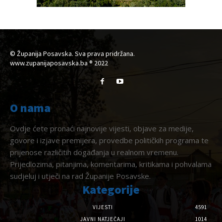
© Županija Posavska. Sva prava pridržana.
www.zupanijaposavska.ba ® 2022
O nama
Ovdje ćete pronaći najnovije vijesti, objave za medije,
govore i izjave premijera, provedbe političkih programa te
prijenose različitih događanja u realnom vremenu.
Prijedlozima, pitanjima, komentarima, kritikama i pohvalama
sudjeluj i utječi na rad Županije Posavske.
Kategorije
VIJESTI
4591
JAVNI NATJEČAJI
1014