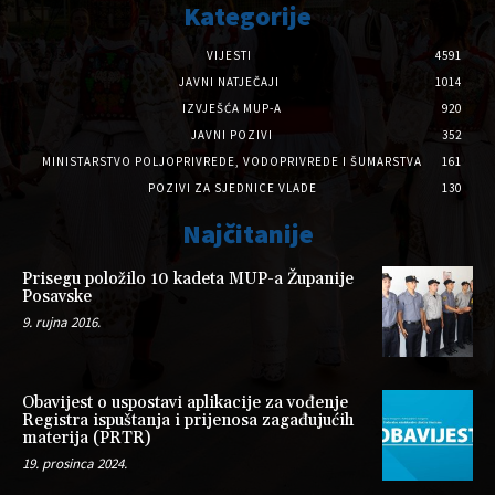
Kategorije
VIJESTI
4591
JAVNI NATJEČAJI
1014
IZVJEŠĆA MUP-A
920
JAVNI POZIVI
352
MINISTARSTVO POLJOPRIVREDE, VODOPRIVREDE I ŠUMARSTVA
161
POZIVI ZA SJEDNICE VLADE
130
Najčitanije
Prisegu položilo 10 kadeta MUP-a Županije
Posavske
9. rujna 2016.
Obavijest o uspostavi aplikacije za vođenje
Registra ispuštanja i prijenosa zagađujućih
materija (PRTR)
19. prosinca 2024.