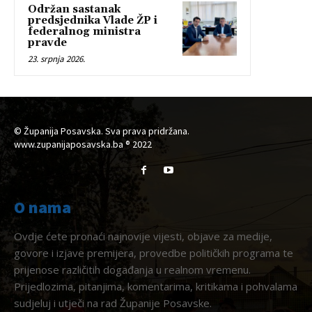
Održan sastanak
predsjednika Vlade ŽP i
federalnog ministra
pravde
23. srpnja 2026.
© Županija Posavska. Sva prava pridržana.
www.zupanijaposavska.ba ® 2022
O nama
Ovdje ćete pronaći najnovije vijesti, objave za medije,
govore i izjave premijera, provedbe političkih programa te
prijenose različitih događanja u realnom vremenu.
Prijedlozima, pitanjima, komentarima, kritikama i pohvalama
sudjeluj i utječi na rad Županije Posavske.