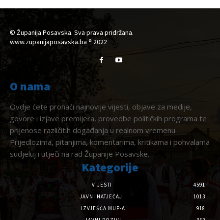
© Županija Posavska. Sva prava pridržana.
www.zupanijaposavska.ba ® 2022
O nama
Ovdje ćete pronaći najnovije vijesti, objave za medije,
govore i izjave premijera, provedbe političkih programa te
prijenose različitih događanja u realnom vremenu.
Prijedlozima, pitanjima, komentarima, kritikama i pohvalama
sudjeluj i utječi na rad Županije Posavske.
Kategorije
VIJESTI
4591
JAVNI NATJEČAJI
1013
IZVJEŠĆA MUP-A
918