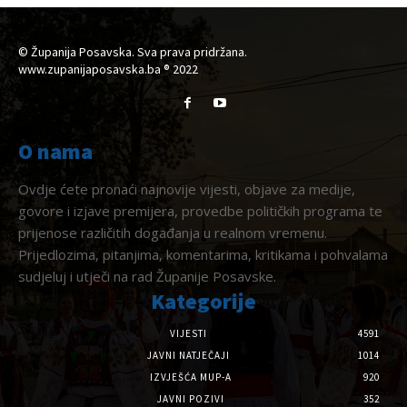
© Županija Posavska. Sva prava pridržana.
www.zupanijaposavska.ba ® 2022
O nama
Ovdje ćete pronaći najnovije vijesti, objave za medije,
govore i izjave premijera, provedbe političkih programa te
prijenose različitih događanja u realnom vremenu.
Prijedlozima, pitanjima, komentarima, kritikama i pohvalama
sudjeluj i utječi na rad Županije Posavske.
Kategorije
VIJESTI
4591
JAVNI NATJEČAJI
1014
IZVJEŠĆA MUP-A
920
JAVNI POZIVI
352