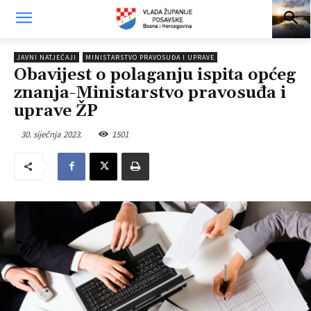
JAVNI NATJEČAJI
MINISTARSTVO PRAVOSUĐA I UPRAVE
Obavijest o polaganju ispita općeg
znanja-Ministarstvo pravosuđa i
uprave ŽP
30. siječnja 2023.
1501