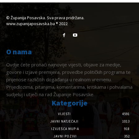
© Županija Posavska. Sva prava pridržana.
www.zupanijaposavska.ba ® 2022
O nama
Ovdje ćete pronaći najnovije vijesti, objave za medije,
govore i izjave premijera, provedbe političkih programa te
prijenose različitih događanja u realnom vremenu.
Prijedlozima, pitanjima, komentarima, kritikama i pohvalama
sudjeluj i utječi na rad Županije Posavske.
Kategorije
VIJESTI
4591
JAVNI NATJEČAJI
1013
IZVJEŠĆA MUP-A
918
JAVNI POZIVI
352