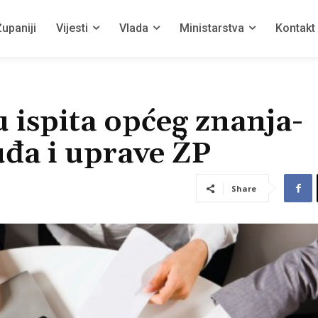
upaniji
Vijesti
Vlada
Ministarstva
Kontakt
u ispita općeg znanja-
uđa i uprave ŽP
Share