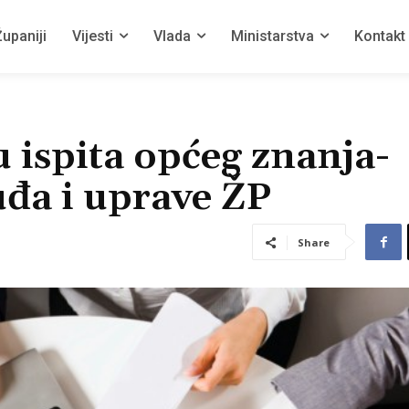
upaniji
Vijesti
Vlada
Ministarstva
Kontakt
u ispita općeg znanja-
uđa i uprave ŽP
Share