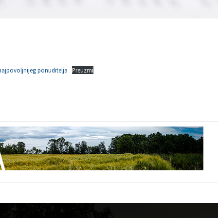
ajpovoljnijeg ponuditelja
Preuzmi