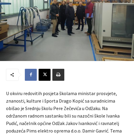
U okviru redovitih posjeta školama ministar prosvjete,
znanosti, kulture i športa Drago Kopić sa suradnicima
obišao je Srednju školu Pere Zečevića u Odžaku. Na
održanom radnom sastanku bili su nazočni škole Ivanka
Pudić, načelnik općine Odžak Jakov Ivanković i ravnatelj
poduzeća Pims elektro oprema d.o.o. Damir Gavrić. Tema