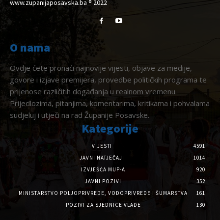
www.zupanijaposavska.ba ® 2022
O nama
Ovdje ćete pronaći najnovije vijesti, objave za medije,
govore i izjave premijera, provedbe političkih programa te
prijenose različitih događanja u realnom vremenu.
Prijedlozima, pitanjima, komentarima, kritikama i pohvalama
sudjeluj i utječi na rad Županije Posavske.
Kategorije
VIJESTI
4591
JAVNI NATJEČAJI
1014
IZVJEŠĆA MUP-A
920
JAVNI POZIVI
352
MINISTARSTVO POLJOPRIVREDE, VODOPRIVREDE I ŠUMARSTVA
161
POZIVI ZA SJEDNICE VLADE
130