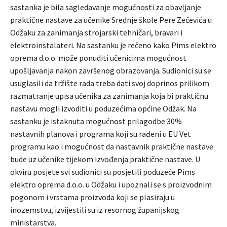
sastanka je bila sagledavanje mogućnosti za obavljanje
praktične nastave za učenike Srednje škole Pere Zečevića u
Odžaku za zanimanja strojarski tehničari, bravari i
elektroinstalateri. Na sastanku je rečeno kako Pims elektro
oprema d.o.o. može ponuditi učenicima mogućnost
upošljavanja nakon završenog obrazovanja. Sudionici su se
usuglasili da tržište rada treba dati svoj doprinos prilikom
razmatranje upisa učenika za zanimanja koja bi praktičnu
nastavu mogli izvoditi u poduzećima općine Odžak. Na
sastanku je istaknuta mogućnost prilagodbe 30%
nastavnih planova i programa koji su rađeni u EU Vet
programu kao i mogućnost da nastavnik praktične nastave
bude uz učenike tijekom izvođenja praktične nastave. U
okviru posjete svi sudionici su posjetili poduzeće Pims
elektro oprema d.o.o. u Odžaku i upoznali se s proizvodnim
pogonom i vrstama proizvoda koji se plasiraju u
inozemstvu, izvijestili su iz resornog županijskog
ministarstva.