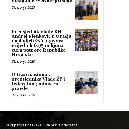
Polaganje svečane prisege
29. srpnja 2026.
Predsjednik Vlade RH
Andrej Plenković u Orašju
na dodjeli 276 ugovora
vrijednih 6,95 milijuna
eura potpore Republike
Hrvatske
28. srpnja 2026.
Održan sastanak
predsjednika Vlade ŽP i
federalnog ministra
pravde
23. srpnja 2026.
© Županija Posavska. Sva prava pridržana.