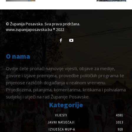
© Županija Posavska. Sva prava pridržana.
www.zupanijaposavska.ba ® 2022
O nama
Ovdje ćete pronaći najnovije vijesti, objave za medije,
govore i izjave premijera, provedbe političkih programa te
prijenose različitih događanja u realnom vremenu.
Prijedlozima, pitanjima, komentarima, kritikama i pohvalama
sudjeluj i utječi na rad Županije Posavske.
Kategorije
VIJESTI
4591
JAVNI NATJEČAJI
1013
IZVJEŠĆA MUP-A
918