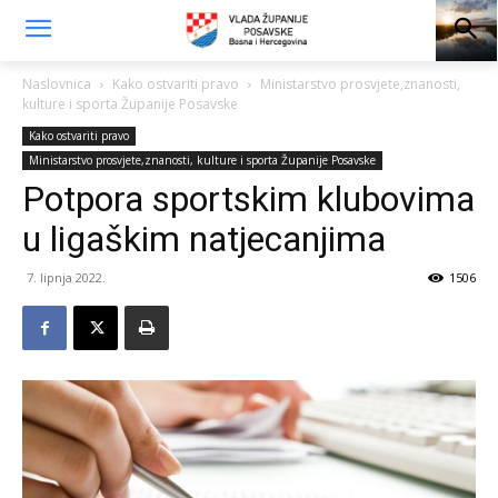
Naslovnica
Kako ostvariti pravo
Ministarstvo prosvjete,znanosti,
kulture i sporta Županije Posavske
Kako ostvariti pravo
Ministarstvo prosvjete,znanosti, kulture i sporta Županije Posavske
Potpora sportskim klubovima
u ligaškim natjecanjima
7. lipnja 2022.
1506