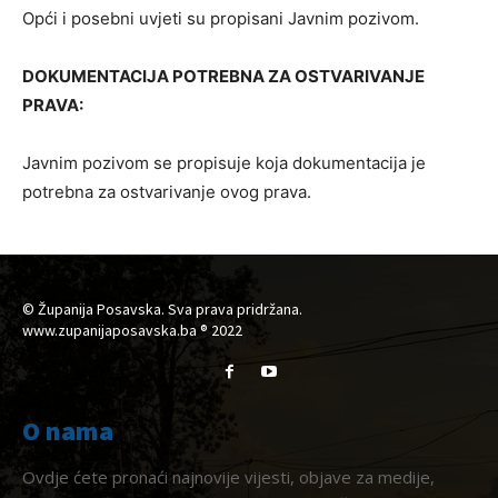
Opći i posebni uvjeti su propisani Javnim pozivom.
DOKUMENTACIJA POTREBNA ZA OSTVARIVANJE
PRAVA:
Javnim pozivom se propisuje koja dokumentacija je
potrebna za ostvarivanje ovog prava.
© Županija Posavska. Sva prava pridržana.
www.zupanijaposavska.ba ® 2022
O nama
Ovdje ćete pronaći najnovije vijesti, objave za medije,