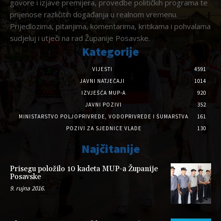
govore i izjave premijera, provedbe političkih programa te
prijenose različitih događanja u realnom vremenu.
Prijedlozima, pitanjima, komentarima, kritikama i pohvalama
sudjeluj i utječi na rad Županije Posavske.
Kategorije
VIJESTI
4591
JAVNI NATJEČAJI
1014
IZVJEŠĆA MUP-A
920
JAVNI POZIVI
352
MINISTARSTVO POLJOPRIVREDE, VODOPRIVREDE I ŠUMARSTVA
161
POZIVI ZA SJEDNICE VLADE
130
Najčitanije
Prisegu položilo 10 kadeta MUP-a Županije
Posavske
9. rujna 2016.