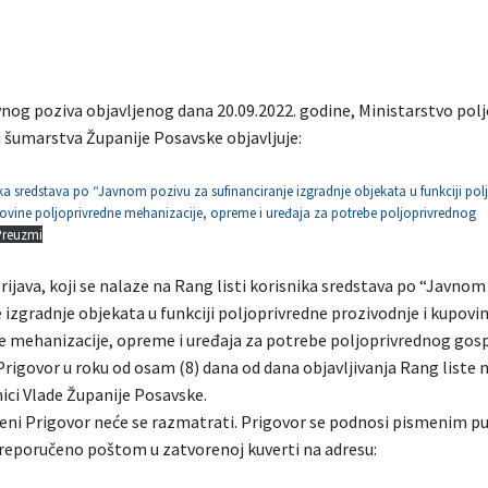
og poziva objavljenog dana 20.09.2022. godine, Ministarstvo polj
i šumarstva Županije Posavske objavljuje:
ika sredstava po “Javnom pozivu za sufinanciranje izgradnje objekata u funkciji pol
ovine poljoprivredne mehanizacije, opreme i uređaja za potrebe poljoprivrednog
Preuzmi
rijava, koji se nalaze na Rang listi korisnika sredstava po “Javnom
 izgradnje objekata u funkciji poljoprivredne prozivodnje i kupovi
e mehanizacije, opreme i uređaja za potrebe poljoprivrednog gos
Prigovor u roku od osam (8) dana od dana objavljivanja Rang liste 
ici Vlade Županije Posavske.
i Prigovor neće se razmatrati. Prigovor se podnosi pismenim p
preporučeno poštom u zatvorenoj kuverti na adresu: