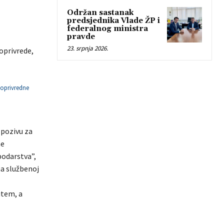
Održan sastanak
predsjednika Vlade ŽP i
federalnog ministra
pravde
23. srpnja 2026.
oprivrede,
joprivredne
 pozivu za
ne
podarstva”,
na službenoj
utem, a