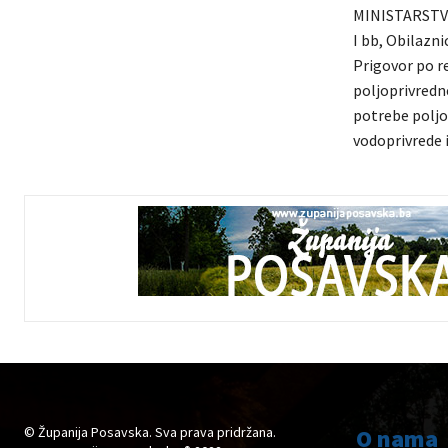
MINISTARSTV
I bb, Obilazn
Prigovor po re
poljoprivredn
potrebe poljop
vodoprivrede 
© Županija Posavska. Sva prava pridržana.
O nama