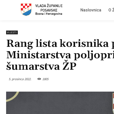
Naslovnica
O Ž
VIJESTI
Rang lista korisnik
Ministarstva poljopr
šumarstva ŽP
5. prosinca 2022.
1805