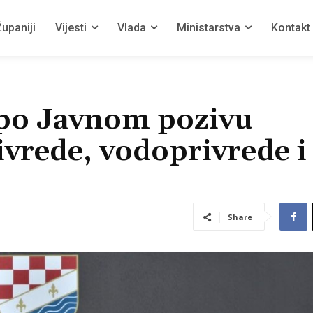
upaniji
Vijesti
Vlada
Ministarstva
Kontakt
a po Javnom pozivu
ivrede, vodoprivrede i
Share