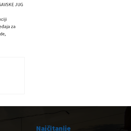
SAVSKE JUG
ciji
eđaja za
de,
Najčitanije