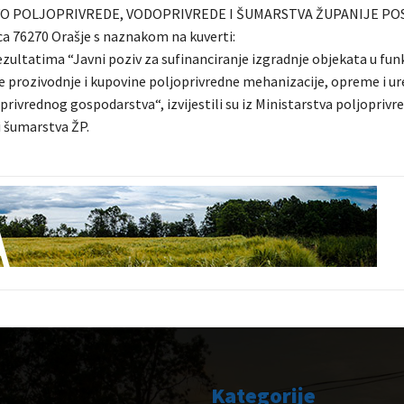
O POLJOPRIVREDE, VODOPRIVREDE I ŠUMARSTVA ŽUPANIJE PO
ica 76270 Orašje s naznakom na kuverti:
zultatima “Javni poziv za sufinanciranje izgradnje objekata u funk
e prozivodnje i kupovine poljoprivredne mehanizacije, opreme i ur
rivrednog gospodarstva“, izvijestili su iz Ministarstva poljoprivre
i šumarstva ŽP.
Kategorije