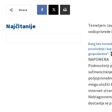
Share
Najčitanije
Temeljem Javn
vodoprivrede 
Rang lista korisn
prozivodnje i kup
gospodarstva”
NAPOMENA:
Podnositelji p
sufinanciranje
poljoprivredn
mogu uložiti 
internet stran
Neblagovremen
dostavlja se 