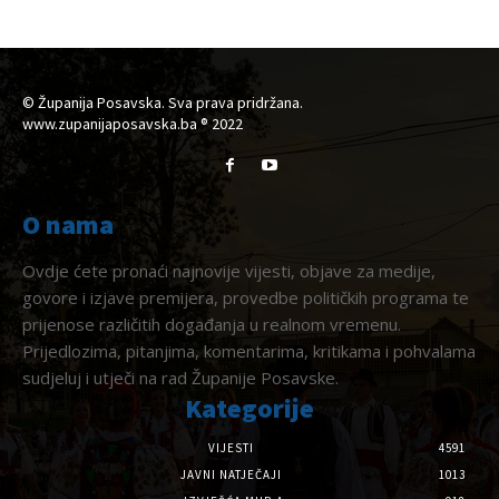
© Županija Posavska. Sva prava pridržana.
www.zupanijaposavska.ba ® 2022
O nama
Ovdje ćete pronaći najnovije vijesti, objave za medije,
govore i izjave premijera, provedbe političkih programa te
prijenose različitih događanja u realnom vremenu.
Prijedlozima, pitanjima, komentarima, kritikama i pohvalama
sudjeluj i utječi na rad Županije Posavske.
Kategorije
VIJESTI
4591
JAVNI NATJEČAJI
1013