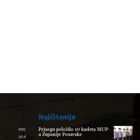
Najčitanije
Prisegu položilo 10 kadeta MUP-
4591
a Županije Posavske
1014