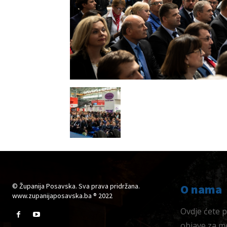
© Županija Posavska. Sva prava pridržana.
O nama
www.zupanijaposavska.ba ® 2022
Ovdje ćete pr
objave za me