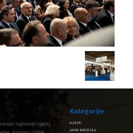
Kategorije
onaći najnovije vijesti,
VIJESTI
JAVNI NATJEČAJI
dije, govore i izjave