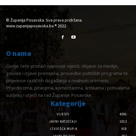
© Županija Posavska. Sva prava pridržana.
www.zupanijaposavska.ba ® 2022
O nama
Ovdje ćete pronaći najnovije vijesti, objave za medije,
govore i izjave premijera, provedbe političkih programa te
prijenose različitih događanja u realnom vremenu.
Prijedlozima, pitanjima, komentarima, kritikama i pohvalama
sudjeluj i utječi na rad Županije Posavske.
Kategorije
VIJESTI
4591
JAVNI NATJEČAJI
1013
IZVJEŠĆA MUP-A
918