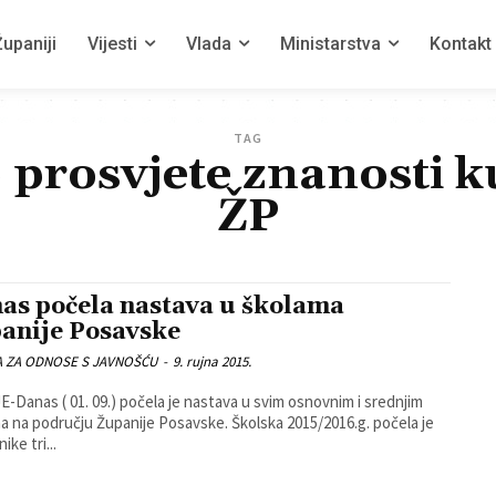
upaniji
Vijesti
Vlada
Ministarstva
Kontakt
TAG
 prosvjete znanosti ku
ŽP
as počela nastava u školama
anije Posavske
A ZA ODNOSE S JAVNOŠĆU
-
9. rujna 2015.
-Danas ( 01. 09.) počela je nastava u svim osnovnim i srednjim
a na području Županije Posavske. Školska 2015/2016.g. počela je
ike tri...