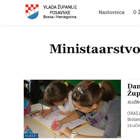
Naslovnica
O Ž
Ministaarstvo
Dan
Žup
SLUŽB
ORAŠJE
školam
za učen
VIJESTI