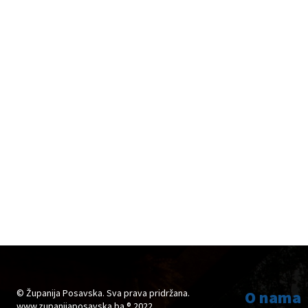
© Županija Posavska. Sva prava pridržana.
O nama
www.zupanijaposavska.ba ® 2022