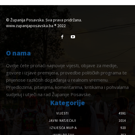
© Županija Posavska. Sva prava pridržana.
www.zupanijaposavska.ba ® 2022
O nama
Ovdje ćete pronaći najnovije vijesti, objave za medije,
govore i izjave premijera, provedbe političkih programa te
prijenose različitih događanja u realnom vremenu.
Prijedlozima, pitanjima, komentarima, kritikama i pohvalama
sudjeluj i utječi na rad Županije Posavske.
Kategorije
VIJESTI
4591
JAVNI NATJEČAJI
1014
IZVJEŠĆA MUP-A
920