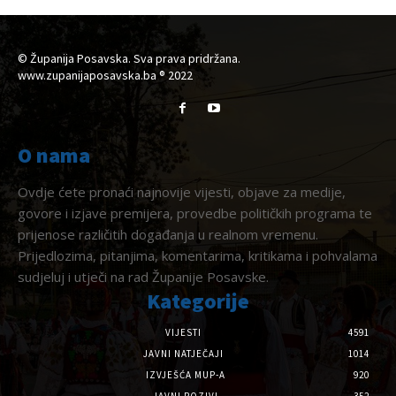
© Županija Posavska. Sva prava pridržana.
www.zupanijaposavska.ba ® 2022
O nama
Ovdje ćete pronaći najnovije vijesti, objave za medije,
govore i izjave premijera, provedbe političkih programa te
prijenose različitih događanja u realnom vremenu.
Prijedlozima, pitanjima, komentarima, kritikama i pohvalama
sudjeluj i utječi na rad Županije Posavske.
Kategorije
VIJESTI
4591
JAVNI NATJEČAJI
1014
IZVJEŠĆA MUP-A
920