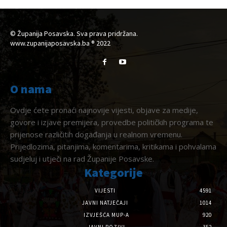
© Županija Posavska. Sva prava pridržana.
www.zupanijaposavska.ba ® 2022
O nama
Ovdje ćete pronaći najnovije vijesti, objave za medije,
govore i izjave premijera, provedbe političkih programa te
prijenose različitih događanja u realnom vremenu.
Prijedlozima, pitanjima, komentarima, kritikama i pohvalama
sudjeluj i utječi na rad Županije Posavske.
Kategorije
VIJESTI
4591
JAVNI NATJEČAJI
1014
IZVJEŠĆA MUP-A
920