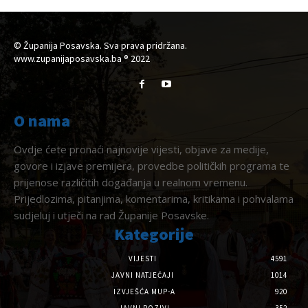
© Županija Posavska. Sva prava pridržana.
www.zupanijaposavska.ba ® 2022
O nama
Ovdje ćete pronaći najnovije vijesti, objave za medije,
govore i izjave premijera, provedbe političkih programa te
prijenose različitih događanja u realnom vremenu.
Prijedlozima, pitanjima, komentarima, kritikama i pohvalama
sudjeluj i utječi na rad Županije Posavske.
Kategorije
VIJESTI
4591
JAVNI NATJEČAJI
1014
IZVJEŠĆA MUP-A
920