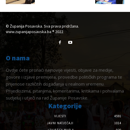
© Županija Posavska. Sva prava pridržana.
www.zupanijaposavska.ba ® 2022
O nama
Ovdje ćete pronaći najnovije vijesti, objave za medije,
govore i izjave premijera, provedbe političkih programa te
prijenose različitih događanja u realnom vremenu.
Prijedlozima, pitanjima, komentarima, kritikama i pohvalama
sudjeluj i utječi na rad Županije Posavske.
Kategorije
VIJESTI
4591
JAVNI NATJEČAJI
1014