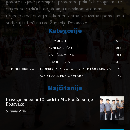
govore i izjave premijera, provedbe političkih programa te
prijenose različitih događanja u realnom vremenu.
Prijedlozima, pitanjima, komentarima, kritikama i pohvalama
sudjeluj i utječi na rad Županije Posavske.
Kategorije
VIJESTI
4591
JAVNI NATJEČAJI
1013
IZVJEŠĆA MUP-A
918
JAVNI POZIVI
352
MINISTARSTVO POLJOPRIVREDE, VODOPRIVREDE I ŠUMARSTVA
161
POZIVI ZA SJEDNICE VLADE
130
Najčitanije
Prisegu položilo 10 kadeta MUP-a Županije
Posavske
9. rujna 2016.