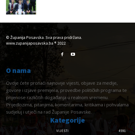
© Županija Posavska. Sva prava pridržana.
www.zupanijaposavska.ba ® 2022
O nama
Ovdje ćete pronaći najnovije vijesti, objave za medije,
govore i izjave premijera, provedbe političkih programa te
prijenose različitih događanja u realnom vremenu.
Prijedlozima, pitanjima, komentarima, kritikama i pohvalama
sudjeluj i utječi na rad Županije Posavske.
Kategorije
VIJESTI
4591