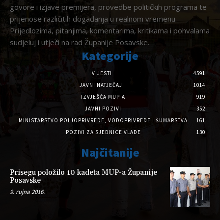
govore i izjave premijera, provedbe političkih programa te
prijenose različitih događanja u realnom vremenu.
Prijedlozima, pitanjima, komentarima, kritikama i pohvalama
sudjeluj i utječi na rad Županije Posavske.
Kategorije
VIJESTI
4591
JAVNI NATJEČAJI
1014
IZVJEŠĆA MUP-A
919
JAVNI POZIVI
352
MINISTARSTVO POLJOPRIVREDE, VODOPRIVREDE I ŠUMARSTVA
161
POZIVI ZA SJEDNICE VLADE
130
Najčitanije
Prisegu položilo 10 kadeta MUP-a Županije
Posavske
9. rujna 2016.