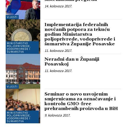
14. kolovoza 2017.
VIJESTI
Implementacija federalnih
novčanih potpora za tekuću
godinu Ministarstva
poljoprivrede, vodoprivrede i
šumarstva Županije Posavske
MINISTARSTVO
POLJOPRIVREDE,
VODOPRIVREDE I
11. kolovoza 2017.
ŠUMARSTVA
Neradni dan u Županiji
Posavskoj
11. kolovoza 2017.
VIJESTI
Seminar o novo usvojenim
smjernicama za označavanje i
kontrolu GMO-free
prehrambenih proizvoda u BiH
MINISTARSTVO
9. kolovoza 2017.
POLJOPRIVREDE,
VODOPRIVREDE I
ŠUMARSTVA