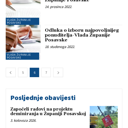
Županije Posavske
14. prosinca 2022.
VLADA ŽUPANIJE
POSAVSKE
Odluka o izboru najpovoljnijeg
ponuditelja-Vlada Županije
Posavske
18. studenoga 2022.
VLADA ŽUPANIJE
POSAVSKE
5
6
7
Posljednje obavijesti
Započeli radovi na projektu
deminiranja u Županiji Posavskoj
3. kolovoza 2026.