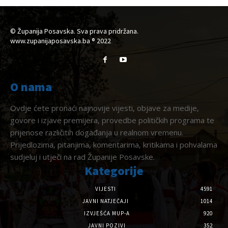
© Županija Posavska. Sva prava pridržana.
www.zupanijaposavska.ba ® 2022
O nama
Ovdje ćete pronaći najnovije vijesti, objave za medije,
govore i izjave premijera, provedbe političkih programa te
prijenose različitih događanja u realnom vremenu.
Prijedlozima, pitanjima, komentarima, kritikama i pohvalama
sudjeluj i utječi na rad Županije Posavske.
Kategorije
VIJESTI
4591
JAVNI NATJEČAJI
1014
IZVJEŠĆA MUP-A
920
JAVNI POZIVI
352