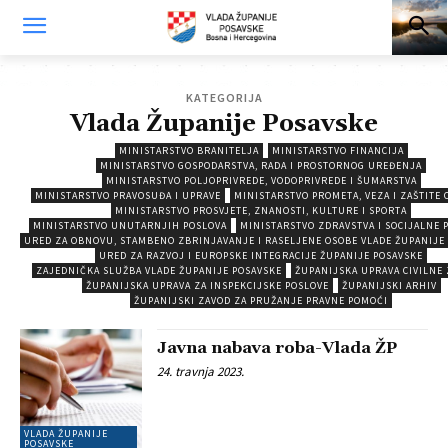
KATEGORIJA
Vlada Županije Posavske
MINISTARSTVO BRANITELJA
MINISTARSTVO FINANCIJA
MINISTARSTVO GOSPODARSTVA, RADA I PROSTORNOG UREĐENJA
MINISTARSTVO POLJOPRIVREDE, VODOPRIVREDE I ŠUMARSTVA
MINISTARSTVO PRAVOSUĐA I UPRAVE
MINISTARSTVO PROMETA, VEZA I ZAŠTITE 
MINISTARSTVO PROSVJETE, ZNANOSTI, KULTURE I SPORTA
MINISTARSTVO UNUTARNJIH POSLOVA
MINISTARSTVO ZDRAVSTVA I SOCIJALNE 
URED ZA OBNOVU, STAMBENO ZBRINJAVANJE I RASELJENE OSOBE VLADE ŽUPANIJE
URED ZA RAZVOJ I EUROPSKE INTEGRACIJE ŽUPANIJE POSAVSKE
ZAJEDNIČKA SLUŽBA VLADE ŽUPANIJE POSAVSKE
ŽUPANIJSKA UPRAVA CIVILNE 
ŽUPANIJSKA UPRAVA ZA INSPEKCIJSKE POSLOVE
ŽUPANIJSKI ARHIV
ŽUPANIJSKI ZAVOD ZA PRUŽANJE PRAVNE POMOĆI
Javna nabava roba-Vlada ŽP
24. travnja 2023.
VLADA ŽUPANIJE
POSAVSKE