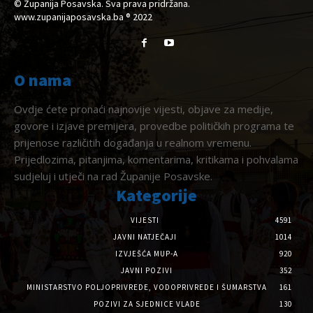
© Županija Posavska. Sva prava pridržana.
www.zupanijaposavska.ba ® 2022
O nama
Ovdje ćete pronaći najnovije vijesti, objave za medije,
govore i izjave premijera, provedbe političkih programa te
prijenose različitih događanja u realnom vremenu.
Prijedlozima, pitanjima, komentarima, kritikama i pohvalama
sudjeluj i utječi na rad Županije Posavske.
Kategorije
VIJESTI
4591
JAVNI NATJEČAJI
1014
IZVJEŠĆA MUP-A
920
JAVNI POZIVI
352
MINISTARSTVO POLJOPRIVREDE, VODOPRIVREDE I ŠUMARSTVA
161
POZIVI ZA SJEDNICE VLADE
130