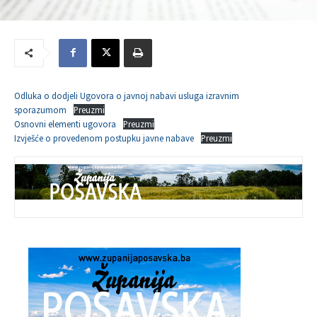
Odluka o dodjeli Ugovora o javnoj nabavi usluga izravnim
sporazumom
Preuzmi
Osnovni elementi ugovora
Preuzmi
Izvješće o provedenom postupku javne nabave
Preuzmi