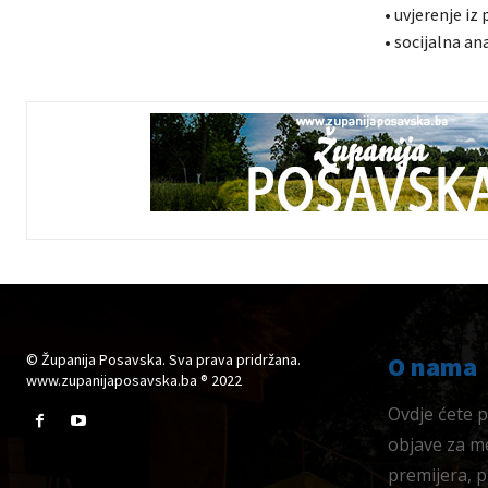
• uvjerenje iz
• socijalna a
© Županija Posavska. Sva prava pridržana.
O nama
www.zupanijaposavska.ba ® 2022
Ovdje ćete pr
objave za me
premijera, 