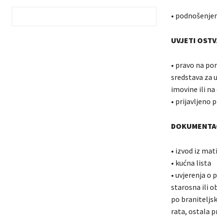
• podnošenjem
UVJETI OSTV
• pravo na po
sredstava za u
imovine ili na
• prijavljeno 
DOKUMENTAC
• izvod iz mat
• kućna lista
• uvjerenja o
starosna ili o
po braniteljsk
rata, ostala 