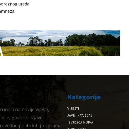
 poreznog ureda
namneza.
Kategorije
onaći najnovije vijesti,
VIJESTI
JAVNI NATJEČAJI
dije, govore i izjave
IZVJEŠĆA MUP-A
provedbe političkih programa