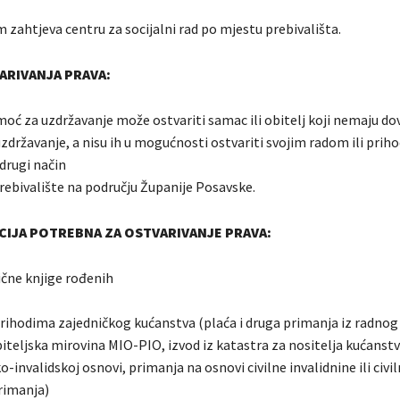
 zahtjeva centru za socijalni rad po mjestu prebivališta.
ARIVANJA PRAVA:
moć za uzdržavanje može ostvariti samac ili obitelj koji nemaju do
zdržavanje, a nisu ih u mogućnosti ostvariti svojim radom ili prih
 drugi način
prebivalište na području Županije Posavske.
IJA POTREBNA ZA OSTVARIVANJE PRAVA:
ične knjige rođenih
 prihodima zajedničkog kućanstva (plaća i druga primanja iz radnog
biteljska mirovina MIO-PIO, izvod iz katastra za nositelja kućanst
o-invalidskoj osnovi, primanja na osnovi civilne invalidnine ili civil
primanja)