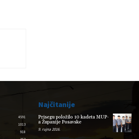
Najčitanije
Prisegu položilo 10 kadeta MUP-
4591
a Županije Posavske
1013
9. rujna 2016.
918