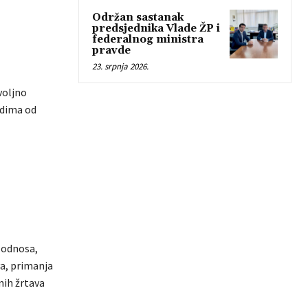
Održan sastanak
predsjednika Vlade ŽP i
federalnog ministra
pravde
23. srpnja 2026.
voljno
odima od
 odnosa,
va, primanja
nih žrtava