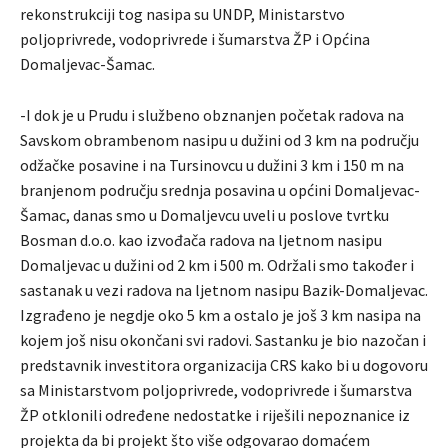
rekonstrukciji tog nasipa su UNDP, Ministarstvo
poljoprivrede, vodoprivrede i šumarstva ŽP i Općina
Domaljevac-Šamac.
-I dok je u Prudu i službeno obznanjen početak radova na
Savskom obrambenom nasipu u dužini od 3 km na području
odžačke posavine i na Tursinovcu u dužini 3 km i 150 m na
branjenom području srednja posavina u općini Domaljevac-
Šamac, danas smo u Domaljevcu uveli u poslove tvrtku
Bosman d.o.o. kao izvođača radova na ljetnom nasipu
Domaljevac u dužini od 2 km i 500 m. Održali smo također i
sastanak u vezi radova na ljetnom nasipu Bazik-Domaljevac.
Izgrađeno je negdje oko 5 km a ostalo je još 3 km nasipa na
kojem još nisu okončani svi radovi. Sastanku je bio nazočan i
predstavnik investitora organizacija CRS kako bi u dogovoru
sa Ministarstvom poljoprivrede, vodoprivrede i šumarstva
ŽP otklonili određene nedostatke i riješili nepoznanice iz
projekta da bi projekt što više odgovarao domaćem