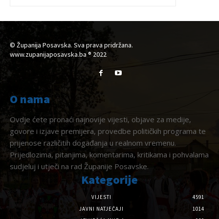
© Županija Posavska. Sva prava pridržana.
www.zupanijaposavska.ba ® 2022
O nama
Ovdje ćete pronaći najnovije vijesti, objave za medije,
govore i izjave premijera, provedbe političkih programa te
prijenose različitih događanja u realnom vremenu.
Prijedlozima, pitanjima, komentarima, kritikama i pohvalama
sudjeluj i utječi na rad Županije Posavske.
Kategorije
VIJESTI
4591
JAVNI NATJEČAJI
1014