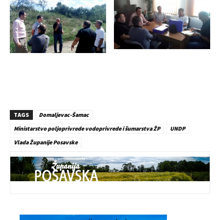
TAGS
Domaljevac-Šamac
Ministarstvo poljoprivrede vodoprivrede i šumarstva ŽP
UNDP
Vlada Županije Posavske