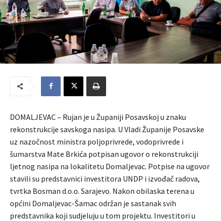
DOMALJEVAC – Rujan je u Županiji Posavskoj u znaku
rekonstrukcije savskoga nasipa. U Vladi Županije Posavske
uz nazočnost ministra poljoprivrede, vodoprivrede i
šumarstva Mate Brkića potpisan ugovor o rekonstrukciji
ljetnog nasipa na lokalitetu Domaljevac. Potpise na ugovor
stavili su predstavnici investitora UNDP i izvođač radova,
tvrtka Bosman d.o.o. Sarajevo. Nakon obilaska terena u
općini Domaljevac-Šamac održan je sastanak svih
predstavnika koji sudjeluju u tom projektu. Investitori u