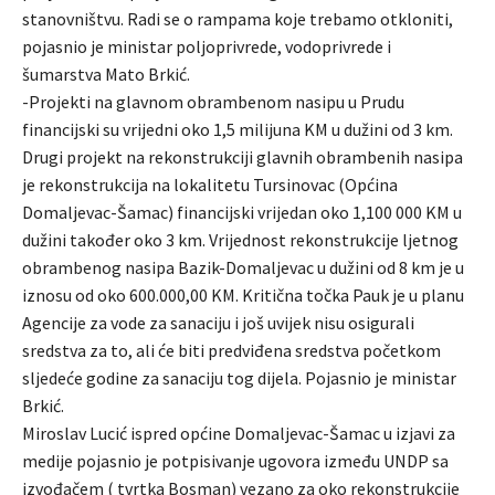
stanovništvu. Radi se o rampama koje trebamo otkloniti,
pojasnio je ministar poljoprivrede, vodoprivrede i
šumarstva Mato Brkić.
-Projekti na glavnom obrambenom nasipu u Prudu
financijski su vrijedni oko 1,5 milijuna KM u dužini od 3 km.
Drugi projekt na rekonstrukciji glavnih obrambenih nasipa
je rekonstrukcija na lokalitetu Tursinovac (Općina
Domaljevac-Šamac) financijski vrijedan oko 1,100 000 KM u
dužini također oko 3 km. Vrijednost rekonstrukcije ljetnog
obrambenog nasipa Bazik-Domaljevac u dužini od 8 km je u
iznosu od oko 600.000,00 KM. Kritična točka Pauk je u planu
Agencije za vode za sanaciju i još uvijek nisu osigurali
sredstva za to, ali će biti predviđena sredstva početkom
sljedeće godine za sanaciju tog dijela. Pojasnio je ministar
Brkić.
Miroslav Lucić ispred općine Domaljevac-Šamac u izjavi za
medije pojasnio je potpisivanje ugovora između UNDP sa
izvođačem ( tvrtka Bosman) vezano za oko rekonstrukcije