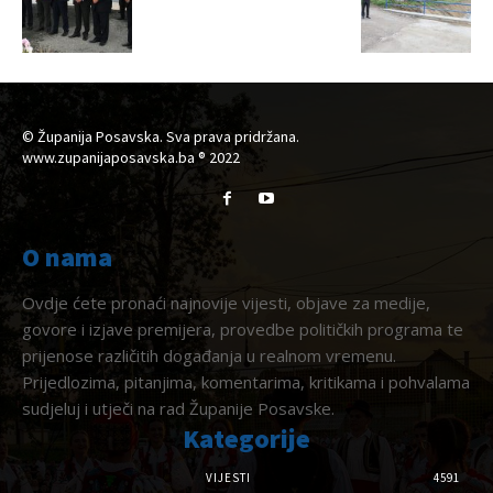
© Županija Posavska. Sva prava pridržana.
www.zupanijaposavska.ba ® 2022
O nama
Ovdje ćete pronaći najnovije vijesti, objave za medije,
govore i izjave premijera, provedbe političkih programa te
prijenose različitih događanja u realnom vremenu.
Prijedlozima, pitanjima, komentarima, kritikama i pohvalama
sudjeluj i utječi na rad Županije Posavske.
Kategorije
VIJESTI
4591