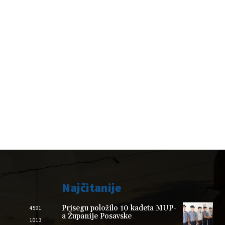
Najčitanije
Prisegu položilo 10 kadeta MUP-
4591
a Županije Posavske
1013