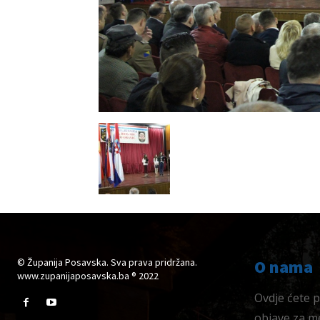
© Županija Posavska. Sva prava pridržana.
O nama
www.zupanijaposavska.ba ® 2022
Ovdje ćete pr
objave za me