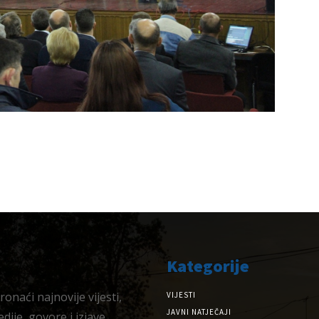
Kategorije
onaći najnovije vijesti,
VIJESTI
JAVNI NATJEČAJI
dije, govore i izjave