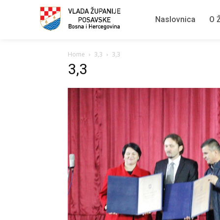
Naslovnica
O Ž
Home
3,3
3,3
3,3