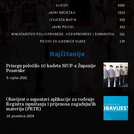
VIJESTI
4591
JAVNI NATJEČAJI
1014
IZVJEŠĆA MUP-A
920
JAVNI POZIVI
352
MINISTARSTVO POLJOPRIVREDE, VODOPRIVREDE I ŠUMARSTVA
161
POZIVI ZA SJEDNICE VLADE
130
Najčitanije
Prisegu položilo 10 kadeta MUP-a Županije
Posavske
9. rujna 2016.
Obavijest o uspostavi aplikacije za vođenje
Registra ispuštanja i prijenosa zagađujućih
materija (PRTR)
19. prosinca 2024.