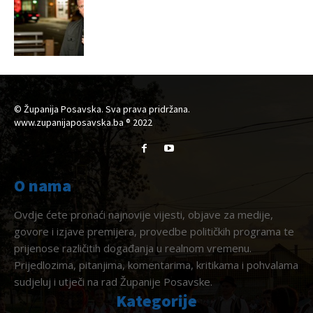
© Županija Posavska. Sva prava pridržana.
www.zupanijaposavska.ba ® 2022
O nama
Ovdje ćete pronaći najnovije vijesti, objave za medije,
govore i izjave premijera, provedbe političkih programa te
prijenose različitih događanja u realnom vremenu.
Prijedlozima, pitanjima, komentarima, kritikama i pohvalama
sudjeluj i utječi na rad Županije Posavske.
Kategorije