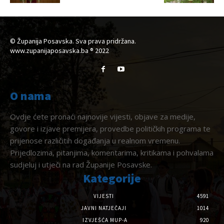
© Županija Posavska. Sva prava pridržana.
www.zupanijaposavska.ba ® 2022
O nama
Ovdje ćete pronaći najnovije vijesti, objave za medije,
govore i izjave premijera, provedbe političkih programa te
prijenose različitih događanja u realnom vremenu.
Prijedlozima, pitanjima, komentarima, kritikama i pohvalama
sudjeluj i utječi na rad Županije Posavske.
Kategorije
VIJESTI
4591
JAVNI NATJEČAJI
1014
IZVJEŠĆA MUP-A
920