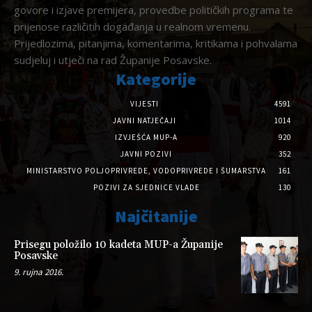
govore i izjave premijera, provedbe političkih programa te
prijenose različitih događanja u realnom vremenu.
Prijedlozima, pitanjima, komentarima, kritikama i pohvalama
sudjeluj i utječi na rad Županije Posavske.
Kategorije
VIJESTI
4591
JAVNI NATJEČAJI
1014
IZVJEŠĆA MUP-A
920
JAVNI POZIVI
352
MINISTARSTVO POLJOPRIVREDE, VODOPRIVREDE I ŠUMARSTVA
161
POZIVI ZA SJEDNICE VLADE
130
Najčitanije
Prisegu položilo 10 kadeta MUP-a Županije
Posavske
9. rujna 2016.