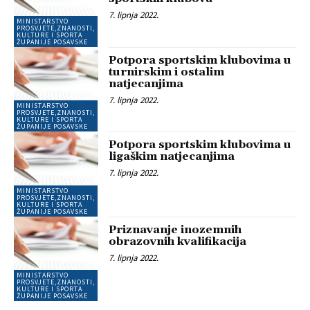
7. lipnja 2022.
MINISTARSTVO
PROSVJETE,ZNANOSTI,
KULTURE I SPORTA
ŽUPANIJE POSAVSKE
Potpora sportskim klubovima u
turnirskim i ostalim
natjecanjima
7. lipnja 2022.
MINISTARSTVO
PROSVJETE,ZNANOSTI,
KULTURE I SPORTA
ŽUPANIJE POSAVSKE
Potpora sportskim klubovima u
ligaškim natjecanjima
7. lipnja 2022.
MINISTARSTVO
PROSVJETE,ZNANOSTI,
KULTURE I SPORTA
ŽUPANIJE POSAVSKE
Priznavanje inozemnih
obrazovnih kvalifikacija
7. lipnja 2022.
MINISTARSTVO
PROSVJETE,ZNANOSTI,
KULTURE I SPORTA
ŽUPANIJE POSAVSKE