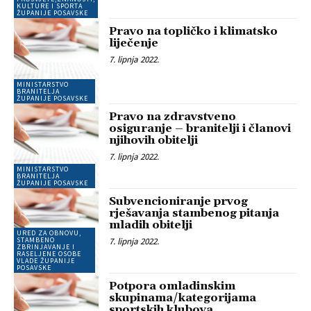
KULTURE I SPORTA
ŽUPANIJE POSAVSKE
Pravo na topličko i klimatsko
liječenje
7. lipnja 2022.
MINISTARSTVO
BRANITELJA
ŽUPANIJE POSAVSKE
Pravo na zdravstveno
osiguranje – branitelji i članovi
njihovih obitelji
7. lipnja 2022.
MINISTARSTVO
BRANITELJA
ŽUPANIJE POSAVSKE
Subvencioniranje prvog
rješavanja stambenog pitanja
mladih obitelji
URED ZA OBNOVU,
7. lipnja 2022.
STAMBENO
ZBRINJAVANJE I
RASELJENE OSOBE
VLADE ŽUPANIJE
POSAVSKE
Potpora omladinskim
skupinama/kategorijama
sportskih klubova