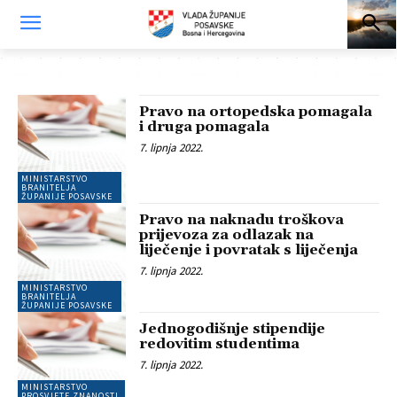
Pravo na ortopedska pomagala
i druga pomagala
7. lipnja 2022.
MINISTARSTVO
BRANITELJA
ŽUPANIJE POSAVSKE
Pravo na naknadu troškova
prijevoza za odlazak na
liječenje i povratak s liječenja
7. lipnja 2022.
MINISTARSTVO
BRANITELJA
ŽUPANIJE POSAVSKE
Jednogodišnje stipendije
redovitim studentima
7. lipnja 2022.
MINISTARSTVO
PROSVJETE,ZNANOSTI,